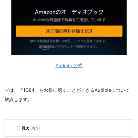
Audible 公式
では、『1Q84』をお得に聴くことができるAudibleについて
解説します。
目次
[
表示
]