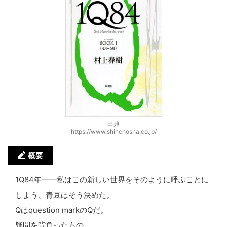
出典
https://www.shinchosha.co.jp/
概要
1Q84年――私はこの新しい世界をそのように呼ぶことに
しよう、青豆はそう決めた。
Qはquestion markのQだ。
疑問を背負ったもの。