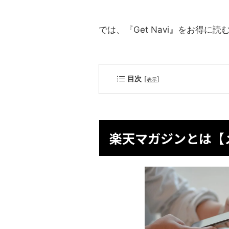
では、『Get Navi』をお得
目次
[
]
表示
楽天マガジンとは【