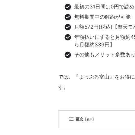
最初の31日間は0円で読め
無料期間中の解約が可能
月額572円(税込)【楽天モ
年額払いにすると月額約45
ら月額約339円】
その他もメリット多数あ
では、『まっぷる富山』をお得に
す。
目次
[
]
表示