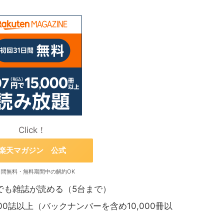
Click！
楽天マガジン 公式
日間無料・無料期間中の解約OK
でも雑誌が読める（5台まで）
00誌以上（バックナンバーを含め10,000冊以