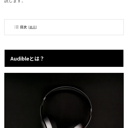
説します。
目次
[
表示
]
Audibleとは？