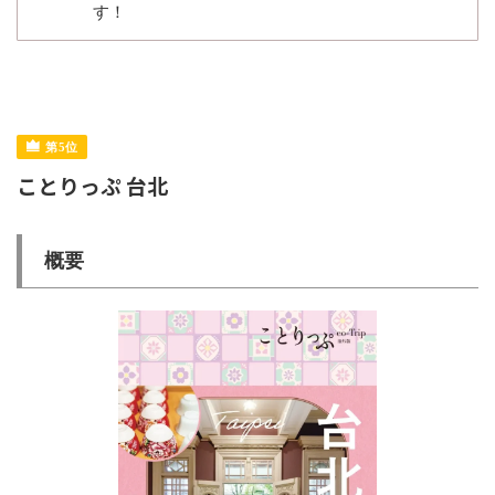
す！
ことりっぷ 台北
概要