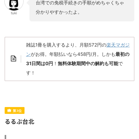
台湾での免税手続きの手順がめちゃくちゃ
分かりやすかったよ。
tuki
雑誌1冊を購入するより、月額572円の
楽天マガジ
ン
がお得。年額払いなら458円/月。しかも
最初の
31日間は0円
！
無料体験期間中の解約も可能
で
す！
るるぶ台北