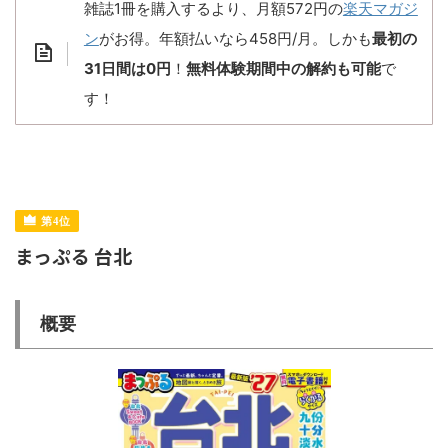
雑誌1冊を購入するより、月額572円の
楽天マガジ
ン
がお得。年額払いなら458円/月。しかも
最初の
31日間は0円
！
無料体験期間中の解約も可能
で
す！
まっぷる 台北
概要